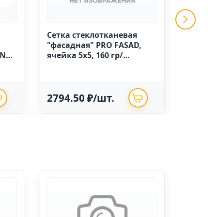
Сетка стеклотканевая
GRINDA 
"фасадная" PRO FASAD,
ручной
IN
ячейка 5х5, 160 гр/
высоко
м.кв.,1м х 50 Китай
полиэт
опрыск
2794.50 ₽/шт.
625.0