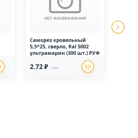
Саморез кровельный
Саморе
5,5*25, сверло, Ral 5002
4,8*35,
ультрамарин (300 шт.) РУФ
ярко-к
2.72 ₽
2.04 
/ шт.