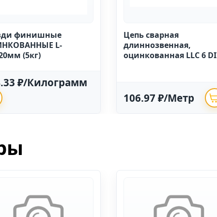
зди финишные
Цепь сварная
НКОВАННЫЕ L-
длиннозвенная,
20мм (5кг)
оцинкованная LLC 6 D
763 (20м)
4.33 ₽/Килограмм
106.97 ₽/Метр
ры