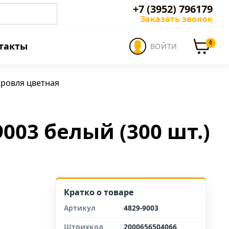
+7 (3952) 796179
Заказать звонок
0
такты
ВОЙТИ
ровля цветная
9003 белый (300 шт.)
Кратко о товаре
Артикул
4829-9003
Штрихкод
2000656504066