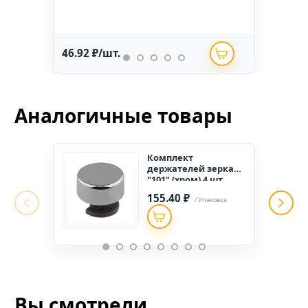
46.92 ₽/шт.
234.
Аналогичные товары
Комплект
держателей зеркала
"101" (хром) 4 шт.
155.40 ₽
/ Упаковка
Вы смотрели