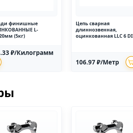
зди финишные
Цепь сварная
НКОВАННЫЕ L-
длиннозвенная,
20мм (5кг)
оцинкованная LLC 6 D
763 (20м)
4.33 ₽/Килограмм
106.97 ₽/Метр
ры