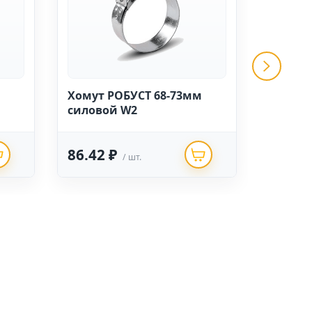
Хомут РОБУСТ 68-73мм
Хомут 
силовой W2
силово
86.42 ₽
112.6
/ шт.