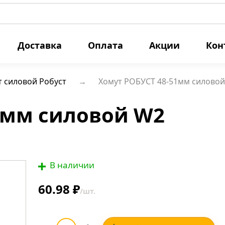
Доставка
Оплата
Акции
Кон
т силовой Робуст
Хомут РОБУСТ 48-51мм силово
1мм силовой W2
В наличии
60.98 ₽
/шт.