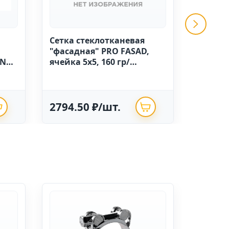
Сетка стеклотканевая
GRINDA 
"фасадная" PRO FASAD,
ручной
IN
ячейка 5х5, 160 гр/
высоко
м.кв.,1м х 50 Китай
полиэт
опрыск
2794.50 ₽/шт.
625.0