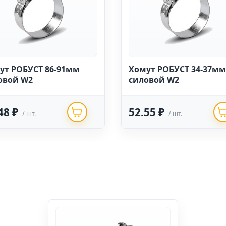
ут РОБУСТ 86-91мм
Хомут РОБУСТ 34-37мм
овой W2
силовой W2
48 ₽
52.55 ₽
/ шт.
/ шт.