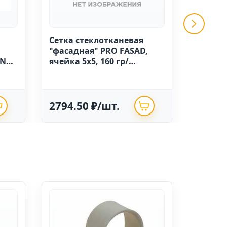
Сетка стеклотканевая
GRINDA 
"фасадная" PRO FASAD,
ручной
IN
ячейка 5х5, 160 гр/
высоко
м.кв.,1м х 50 Китай
полиэт
опрыск
2794.50 ₽/шт.
625.0