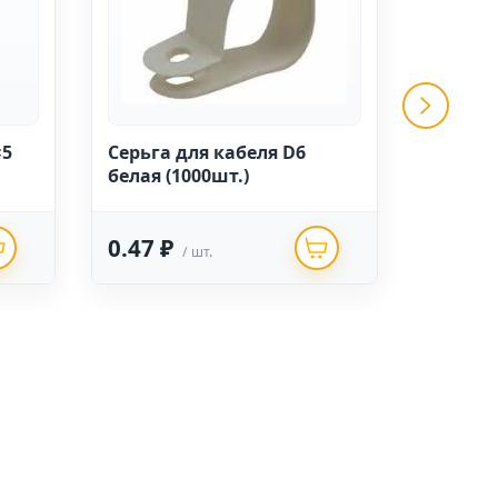
×5
Серьга для кабеля D6
Стяжка
белая (1000шт.)
(250×4,
0.47 ₽
201.8
/ шт.