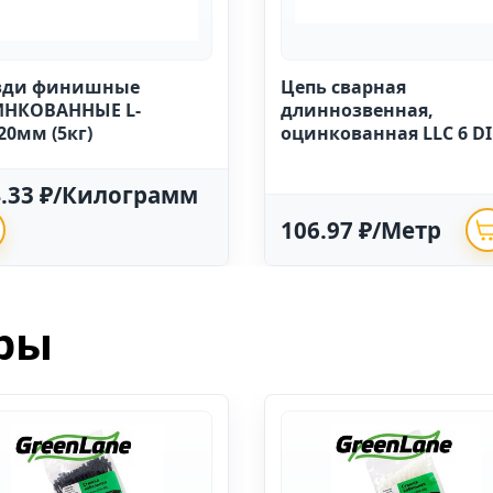
зди финишные
Цепь сварная
НКОВАННЫЕ L-
длиннозвенная,
20мм (5кг)
оцинкованная LLC 6 D
763 (20м)
4.33 ₽/Килограмм
106.97 ₽/Метр
ры