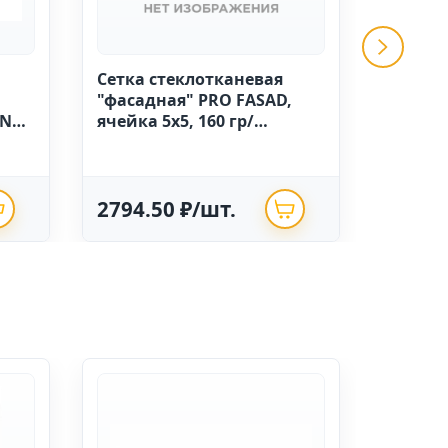
Сетка стеклотканевая
GRINDA 
"фасадная" PRO FASAD,
ручной
IN
ячейка 5х5, 160 гр/
высоко
м.кв.,1м х 50 Китай
полиэт
опрыск
2794.50 ₽/шт.
625.0