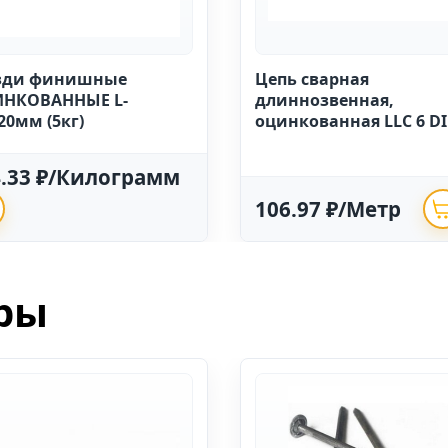
зди финишные
Цепь сварная
НКОВАННЫЕ L-
длиннозвенная,
20мм (5кг)
оцинкованная LLC 6 D
763 (20м)
4.33 ₽/Килограмм
106.97 ₽/Метр
ры