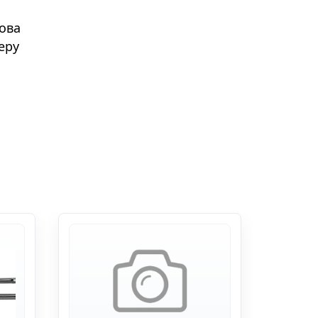
това
еру