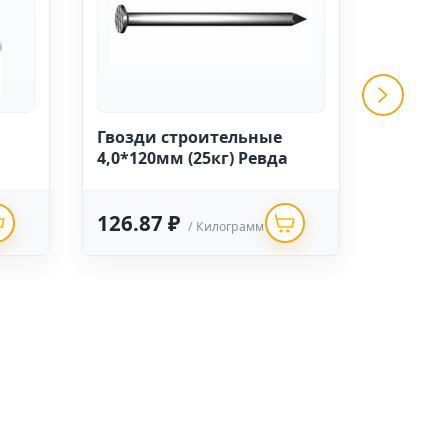
Гвозди строительные
Гвозди
а
4,0*120мм (25кг) Ревда
2,0*25м
126.87 ₽
187.8
/ Килограмм