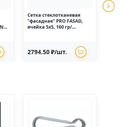
Сетка стеклотканевая
GRINDA 
"фасадная" PRO FASAD,
ручной
IN
ячейка 5х5, 160 гр/
высоко
м.кв.,1м х 50 Китай
полиэт
опрыск
2794.50 ₽/шт.
625.0