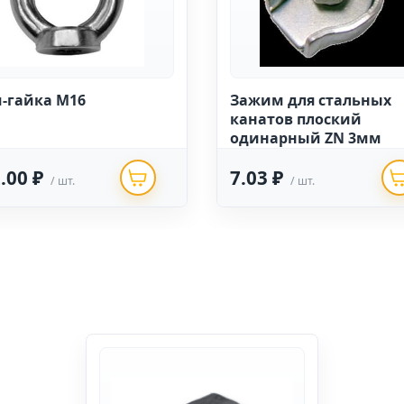
-гайка М16
Зажим для стальных
канатов плоский
одинарный ZN 3мм
.00 ₽
7.03 ₽
/ шт.
/ шт.