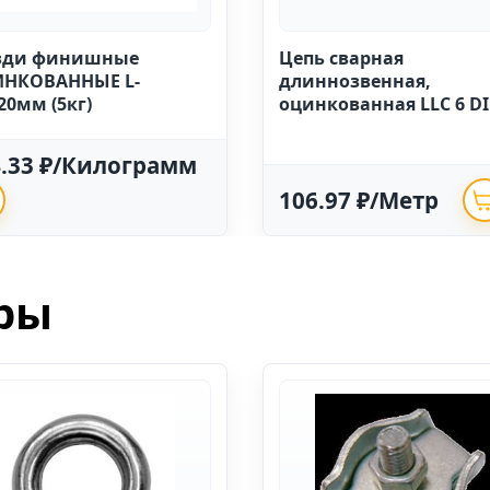
зди финишные
Цепь сварная
НКОВАННЫЕ L-
длиннозвенная,
20мм (5кг)
оцинкованная LLC 6 D
763 (20м)
4.33 ₽/Килограмм
106.97 ₽/Метр
ры