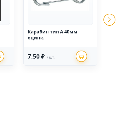
Карабин тип А 40мм
Соедин
оцинк.
цепей 2
(желты
7.50 ₽
2625.
/ шт.