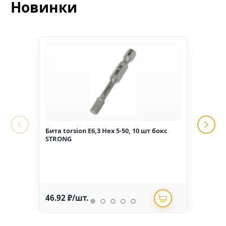
Новинки
Бита torsion E6,3 Hex 5-50, 10 шт бокс
Гвоз
STRONG
1,6*2
46.92 ₽/шт.
234.