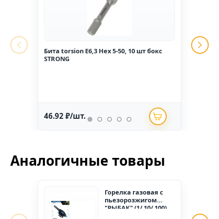
Бита torsion E6,3 Hex 5-50, 10 шт бокс
Гвоз
STRONG
1,6*2
46.92 ₽/шт.
234.
Аналогичные товары
Горелка газовая с
пьезорозжигом
"РЫБАК" (1/ 10/ 100)