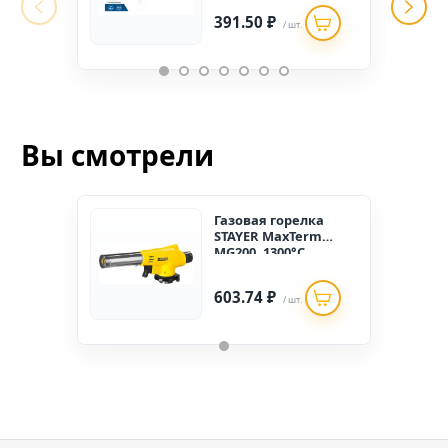
391.50 ₽
/ шт.
Вы смотрели
Газовая горелка
STAYER MaxTerm
MG200, 1300°C,
пьезоподжигом на
баллон с цанговым
603.74 ₽
соединением
/ шт.