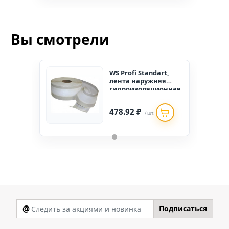
Вы смотрели
WS Profi Standart,
лента наружняя
гидроизоляционная
(под отлив) 100мм*
25 м (1 упак. - 75 п.м.)
478.92 ₽
/ шт.
@
Подписаться