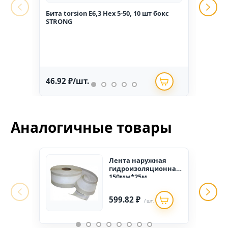
Бита torsion E6,3 Hex 5-50, 10 шт бокс
Гвоз
STRONG
1,6*2
46.92 ₽/шт.
234.
Аналогичные товары
Лента наружная
гидроизоляционная
150мм*25м
(1уп./2шт.)
599.82 ₽
/ шт.