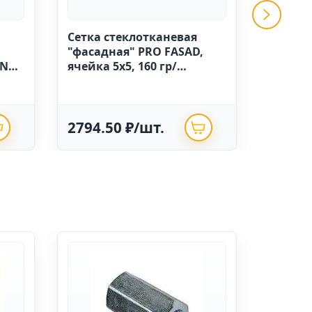
Сетка стеклотканевая
GRINDA 
"фасадная" PRO FASAD,
ручной
IN
ячейка 5х5, 160 гр/
высоко
м.кв.,1м х 50 Китай
полиэт
опрыск
2794.50 ₽/шт.
625.0