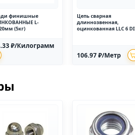
зди финишные
Цепь сварная
НКОВАННЫЕ L-
длиннозвенная,
20мм (5кг)
оцинкованная LLC 6 D
763 (20м)
4.33 ₽/Килограмм
106.97 ₽/Метр
ры