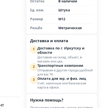
Остаток
В наличии
Ед. изм.
Штука
Размер
М12
Резьба
Метрическая
Доставка и оплата
Доставка по г. Иркутску и
1
области
Доставим на склад, объект, в
магазин или цех.
Транспортные компании
2
Отправим в другие города удобной
для вас ТК.
Оплата для юр. и физ. лиц
3
Счёт, наличные или банковская
карта в офисе.
Нужна помощь?
нт
Подскажем наличие, сроки доставки