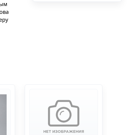
мым
това
еру