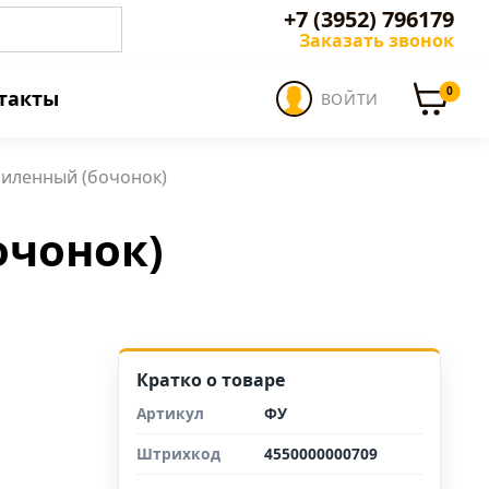
+7 (3952) 796179
Заказать звонок
0
такты
ВОЙТИ
силенный (бочонок)
очонок)
Кратко о товаре
Артикул
ФУ
Штрихкод
4550000000709