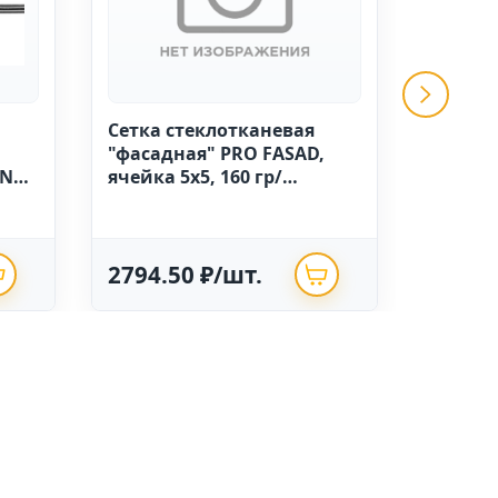
Сетка стеклотканевая
GRINDA 
"фасадная" PRO FASAD,
ручной
IN
ячейка 5х5, 160 гр/
высоко
м.кв.,1м х 50 Китай
полиэт
опрыск
2794.50 ₽/шт.
625.0