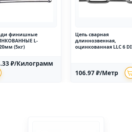
зди финишные
Цепь сварная
НКОВАННЫЕ L-
длиннозвенная,
20мм (5кг)
оцинкованная LLC 6 D
763 (20м)
4.33 ₽/Килограмм
106.97 ₽/Метр