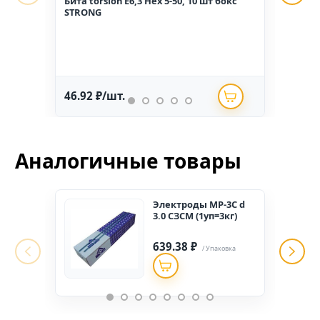
Бита torsion E6,3 Hex 5-50, 10 шт бокс
Гвоз
STRONG
1,6*2
46.92 ₽/шт.
234.
Аналогичные товары
Электроды МР-3С d
3.0 СЗСМ (1уп=3кг)
639.38 ₽
/ Упаковка