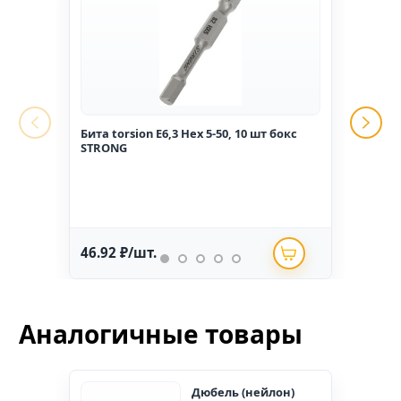
Бита torsion E6,3 Hex 5-50, 10 шт бокс
Гвоз
STRONG
1,6*2
46.92 ₽/шт.
234.
Аналогичные товары
Дюбель (нейлон)