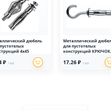
аллический дюбель
Металлический дюбе
 пустотелых
для пустотелых
струкций 4х45
конструкций КРЮЧОК
6х50 МОЛЛИ (50 шт.)
4 ₽
17.26 ₽
/ шт.
/ шт.