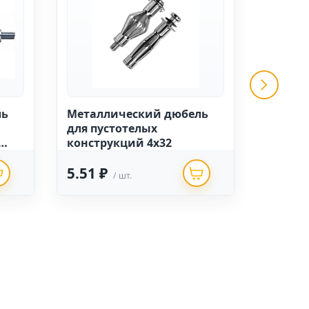
ль
Металлический дюбель
Метал
для пустотелых
для пу
конструкций 4х32
конст
5х50 М
5.51 ₽
15.05
/ шт.