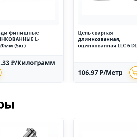
зди финишные
Цепь сварная
НКОВАННЫЕ L-
длиннозвенная,
20мм (5кг)
оцинкованная LLC 6 D
763 (20м)
4.33 ₽/Килограмм
106.97 ₽/Метр
ры