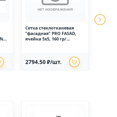
Сетка стеклотканевая
GRINDA 
"фасадная" PRO FASAD,
ручной
IN
ячейка 5х5, 160 гр/
высоко
м.кв.,1м х 50 Китай
полиэт
опрыск
2794.50 ₽/шт.
625.0