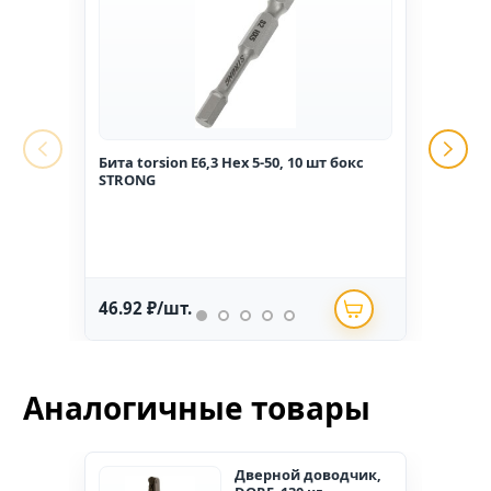
Бита torsion E6,3 Hex 5-50, 10 шт бокс
Гвоз
STRONG
1,6*2
46.92 ₽/шт.
234.
Аналогичные товары
Дверной доводчик,