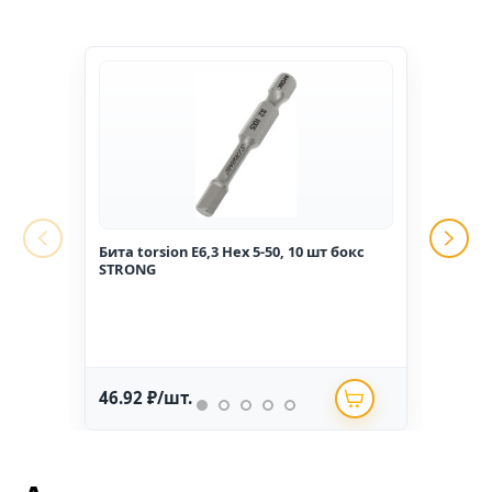
Бита torsion E6,3 Hex 5-50, 10 шт бокс
Гвоз
STRONG
1,6*2
46.92 ₽/шт.
234.