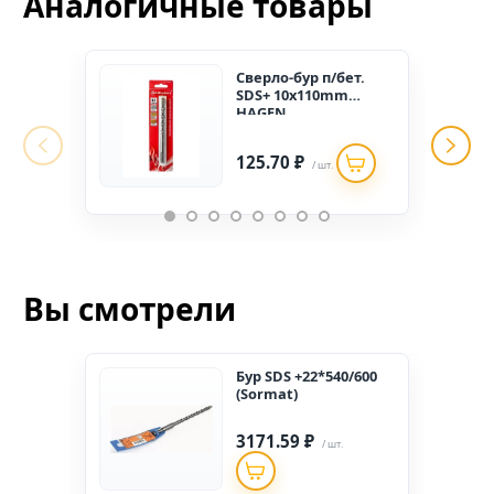
Аналогичные товары
Сверло-бур п/бет.
SDS+ 10x110mm
HAGEN
125.70 ₽
/ шт.
Вы смотрели
Бур SDS +22*540/600
(Sormat)
3171.59 ₽
/ шт.