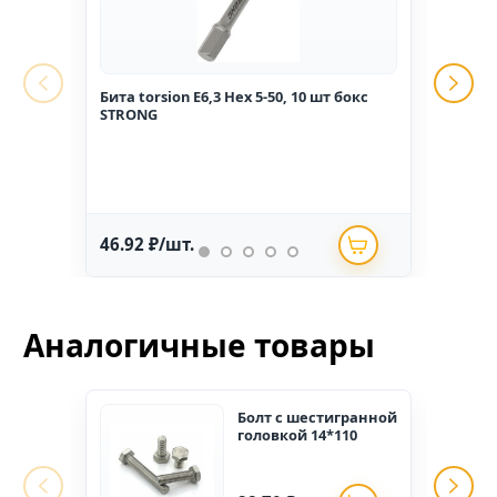
Бита torsion E6,3 Hex 5-50, 10 шт бокс
Гвоз
STRONG
1,6*2
46.92 ₽/шт.
234.
Аналогичные товары
Болт c шестигранной
головкой 14*110