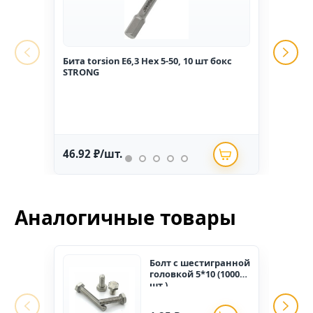
Бита torsion E6,3 Hex 5-50, 10 шт бокс
Гвоз
STRONG
1,6*2
46.92 ₽/шт.
234.
Аналогичные товары
Болт c шестигранной
головкой 5*10 (1000
шт.)