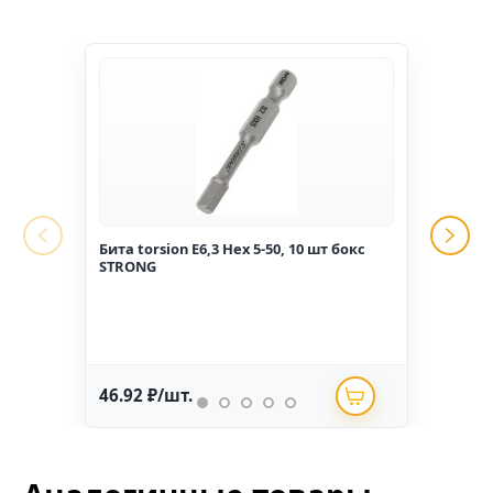
Бита torsion E6,3 Hex 5-50, 10 шт бокс
Гвоз
STRONG
1,6*2
46.92 ₽/шт.
234.